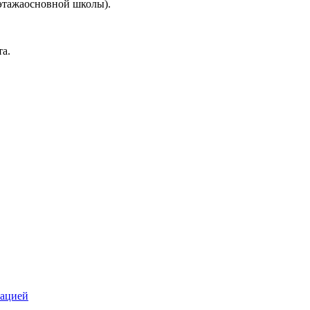
 этажаосновной школы).
та.
зацией