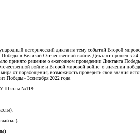
народный исторический диктанта тему событий Второй миров
ия Победы в Великой Отечественной войне. Диктант прошёл в 24 
го было принято решение о ежегодном проведении Диктанта Побе
течественной войне и Второй мировой войне, о значении побед
ира от порабощения, возможность проверить свои знания исто
нт Победы» 3сентября 2022 года.
ОУ Школы №118:
колы).
овыйзал).
лы)