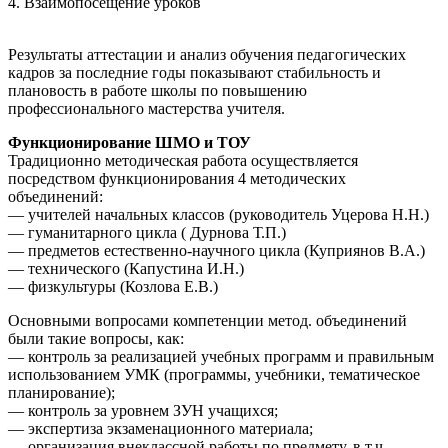
4. Взаимопосещение уроков
Результаты аттестации и анализ обучения педагогических
кадров за последние годы показывают стабильность и
плановость в работе школы по повышению
профессионального мастерства учителя.
Функционирование ШМО и ТОУ
Традиционно методическая работа осуществляется
посредством функционирования 4 методических
объединений:
— учителей начальных классов (руководитель Уцерова Н.Н.)
— гуманитарного цикла ( Дурнова Т.П.)
— предметов естественно-научного цикла (Куприянов В.А.)
— технического (Капустина И.Н.)
— физкультуры (Козлова Е.В.)
Основными вопросами компетенции метод. объединений
были такие вопросы, как:
— контроль за реализацией учебных программ и правильным
использованием УМК (программы, учебники, тематическое
планирование);
— контроль за уровнем ЗУН учащихся;
— экспертиза экзаменационного материала;
— организация внеклассной работы по предмету, в т.ч.