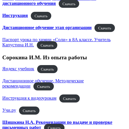
дистанционного обучения
Скачать
Инструкция
Скачать
Дистанционное обучение этап организации
Скачать
Паспорт урока по химии «Соли» в 8А классе. Учитель
Капустина И.Н.
Скачать
Сорокина И.М. Из опыта работы
Яндекс учебник
Скачать
Дистанционное обучение. Методические
рекомендации
Скачать
Инструкция к видеоурокам
Скачать
Учи.ру
Скачать
Шишкина Н.А. Рекомендации по выдаче и проверке
письменных работ
Скачать