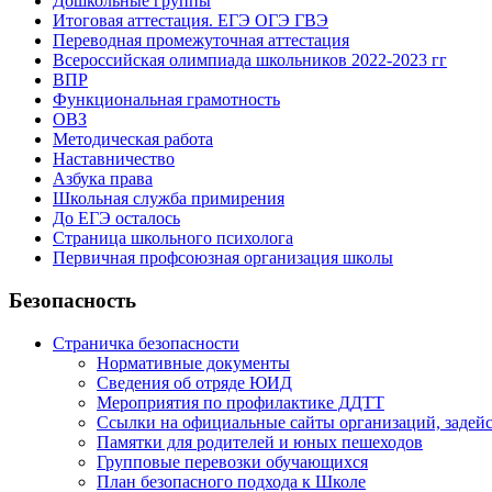
Дошкольные группы
Итоговая аттестация. ЕГЭ ОГЭ ГВЭ
Переводная промежуточная аттестация
Всероссийская олимпиада школьников 2022-2023 гг
ВПР
Функциональная грамотность
ОВЗ
Методическая работа
Наставничество
Азбука права
Школьная служба примирения
До ЕГЭ осталось
Страница школьного психолога
Первичная профсоюзная организация школы
Безопасность
Страничка безопасности
Нормативные документы
Сведения об отряде ЮИД
Мероприятия по профилактике ДДТТ
Ссылки на официальные сайты организаций, задей
Памятки для родителей и юных пешеходов
Групповые перевозки обучающихся
План безопасного подхода к Школе