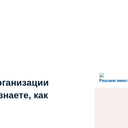
рганизации
Решаем вмес
наете, как